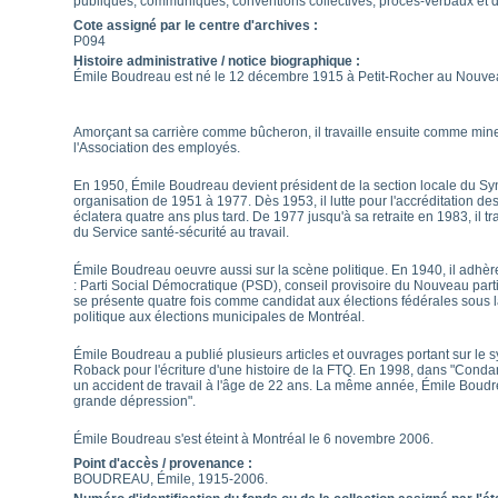
publiques, communiqués, conventions collectives, procès-verbaux et 
Cote assigné par le centre d'archives :
P094
Histoire administrative / notice biographique :
Émile Boudreau est né le 12 décembre 1915 à Petit-Rocher au Nouve
Amorçant sa carrière comme bûcheron, il travaille ensuite comme mineur
l'Association des employés.
En 1950, Émile Boudreau devient président de la section locale du Synd
organisation de 1951 à 1977. Dès 1953, il lutte pour l'accréditation 
éclatera quatre ans plus tard. De 1977 jusqu'à sa retraite en 1983, il t
du Service santé-sécurité au travail.
Émile Boudreau oeuvre aussi sur la scène politique. En 1940, il adhère 
: Parti Social Démocratique (PSD), conseil provisoire du Nouveau par
se présente quatre fois comme candidat aux élections fédérales sous l
politique aux élections municipales de Montréal.
Émile Boudreau a publié plusieurs articles et ouvrages portant sur le sy
Roback pour l'écriture d'une histoire de la FTQ. En 1998, dans "Condamn
un accident de travail à l'âge de 22 ans. La même année, Émile Boudre
grande dépression".
Émile Boudreau s'est éteint à Montréal le 6 novembre 2006.
Point d'accès / provenance :
BOUDREAU, Émile, 1915-2006.