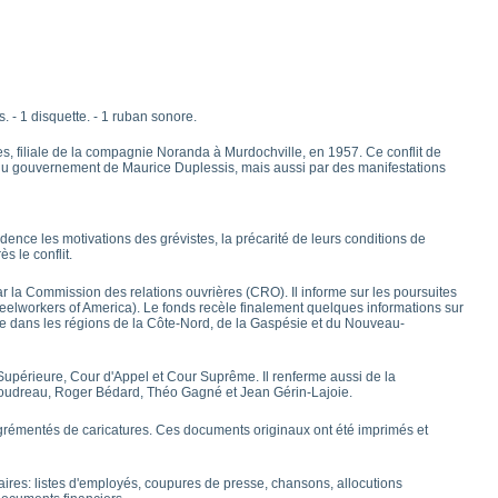
. - 1 disquette. - 1 ruban sonore.
, filiale de la compagnie Noranda à Murdochville, en 1957. Ce conflit de
n du gouvernement de Maurice Duplessis, mais aussi par des manifestations
dence les motivations des grévistes, la précarité de leurs conditions de
ès le conflit.
r la Commission des relations ouvrières (CRO). Il informe sur les poursuites
eelworkers of America). Le fonds recèle finalement quelques informations sur
ale dans les régions de la Côte-Nord, de la Gaspésie et du Nouveau-
upérieure, Cour d'Appel et Cour Suprême. Il renferme aussi de la
Boudreau, Roger Bédard, Théo Gagné et Jean Gérin-Lajoie.
agrémentés de caricatures. Ces documents originaux ont été imprimés et
ires: listes d'employés, coupures de presse, chansons, allocutions