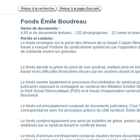
Retour à la recherche
Retour à la page d'accueil
Fonds Émile Boudreau
Genre de documents :
4,93 m de documents textuels. - 132 photographies. - 22 cartes et plans
Portée et contenu :
Le fonds renseigne sur la grève des mineurs de la Gaspé Copper Mines
travail a marqué l'histoire du syndicalisme québécois par l'oppositio
de solidarité envers les grévistes.
Le fonds aborde la grève du point de vue syndical, mettant ainsi en évi
travail et les difficultés financières vécues par les ouvriers durant et apr
Le fonds montre également le processus d'accréditation du syndicat pa
judiciaires opposant la compagnie au syndicat des Métallos (United St
le Parti Social Démocratique (PSD) et le travail d'organisation syndic
Brunswick.
Le fonds est principalement composé de documents judiciaires: Cour S
correspondance avec les principaux acteurs du côté syndical: Émile 
Le fonds contient également une série de bulletins de grève, parfois 
distribués par le syndicat durant le conflit de travail.
Le fonds d'archives est finalement composé d'autres formes documenta