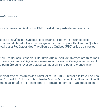
documents financiers.
au-Brunswick.
 à Normétal en Abitibi. En 1944, il est élu au poste de secrétaire de
icat des Métallos. Syndicaliste convaincu, il oeuvre au sein de cette
des mineurs de Murdochville où une grève marquante pour l'histoire du Québec
ravaille à la Fédération des Travailleurs du Québec (FTQ) à titre de directeur
au Crédit Social et par la suite s'implique au sein de diverses organisations
ti démocratique (NPD Québec), membre fondateur du Parti Québécois, etc. Il
a bannière du NPD et sera aussi candidat en 1970 pour le Front d'action
ndicalisme et les droits des travailleurs. En 1985, il reprend le travail de Léo
é au suicide", il relate l'histoire de Gaétan Dugal, un travailleur ayant subit
au a fait paraître le premier tome de son autobiographie "Un enfant de la